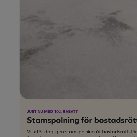
JUST NU MED 10% RABATT
Stamspolning för bostadsrät
Vi utför dagligen stamspolning åt bostadsrättsfö