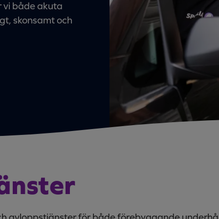
r vi både akuta
gt, skonsamt och
änster
ch avloppstjänster för både förebyggande underhål