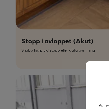
Stopp i avloppet (Akut)
Snabb hjälp vid stopp eller dålig avrinning
Vår w