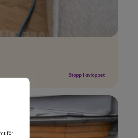
Stopp i avloppet
mt för