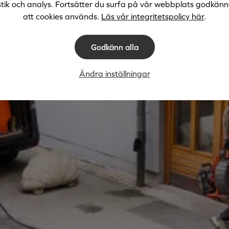
stik och analys. Fortsätter du surfa på vår webbplats godkän
att cookies används.
Läs vår integritetspolicy här
.
Godkänn alla
Ändra inställningar