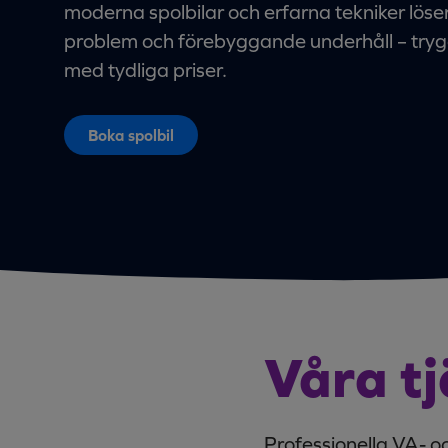
moderna spolbilar och erfarna tekniker löse
problem och förebyggande underhåll – tryg
med tydliga priser.
Boka spolbil
Våra tj
Professionella VA- o