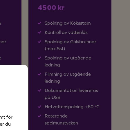
4500 kr
m
Spolning av Köksstam
Kontroll av vattenlås
nar
Spolning av Golvbrunnar
(max 5st)
e
Spolning av utgående
ledning
60 °C
Filmning av utgående
ledning
tycken
Dokumentation levereras
på USB
Hetvattenspolning +60 °C
Roterande
mt för
spolmunstycken
ner du