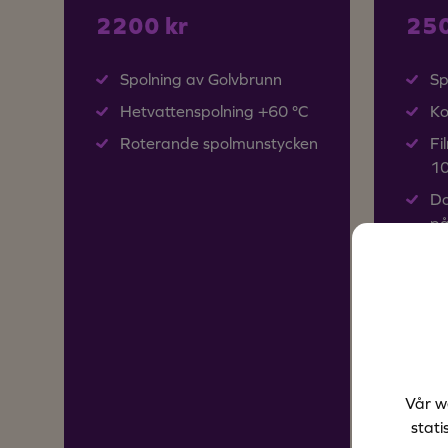
2200 kr
250
Spolning av Golvbrunn
Sp
Hetvattenspolning +60 °C
Ko
Roterande spolmunstycken
Fi
1
Do
på
He
Ro
Vår w
stati