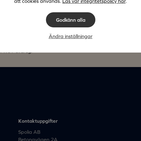
att cookies används.
Läs vår integritetspolicy här
.
Beställ
Beställ
Godkänn alla
Ändra inställningar
Populärast
ter ROT-avdrag.
Kontaktuppgifter
Spolia AB
Betongvägen 2A