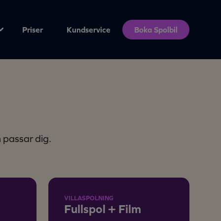
Priser
Kundservice
Boka Spolbil
m passar dig.
VILLASPOLNING
Fullspol + Film