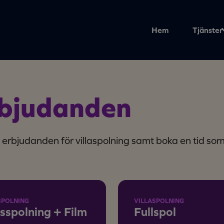
Hem
Tjänster
rbjudanden
 erbjudanden för villaspolning samt boka en tid so
SPOLNING
VILLASPOLNING
sspolning + Film
Fullspol