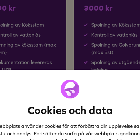
0 kr
3000 kr
olning av Köksstam
Spolning av Kökssta
ntroll av vattenlås
Kontroll av vattenlås
lmning av köksstam (max
Spolning av Golvbrun
0m)
(max 5st)
kumentation levereras
Spolning av utgåend
 USB
ledning
tvattenspolning +60 °C
Hetvattenspolning +
terande spolmunstycken
Roterande spolmuns
Cookies och data
ebbplats använder cookies för att förbättra din upplevelse sa
stik och analys. Fortsätter du surfa på vår webbplats godkän