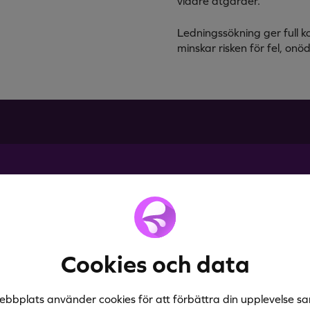
vidare åtgärder.
Ledningssökning ger full k
minskar risken för fel, on
älp
sedan
Cookies och data
ebbplats använder cookies för att förbättra din upplevelse sa