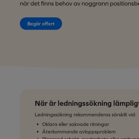
när det finns behov av noggrann positions
Begär offert
När är ledningssökning lämplig
Ledningssökning rekommenderas särskilt vid:
Oklara eller saknade ritningar
Återkommande avloppsproblem
Planerad schakt, markarbete eller ombyg