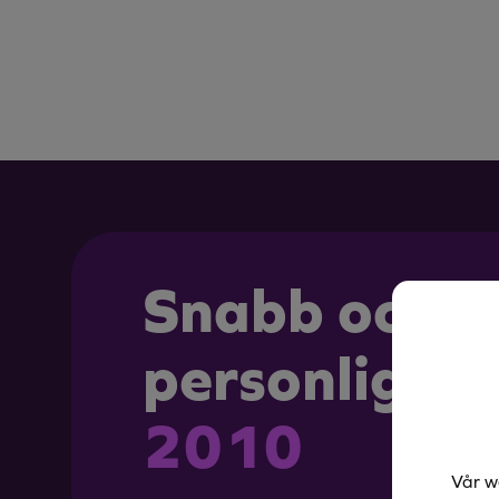
Snabb och
personlig hj
2010
Vår w