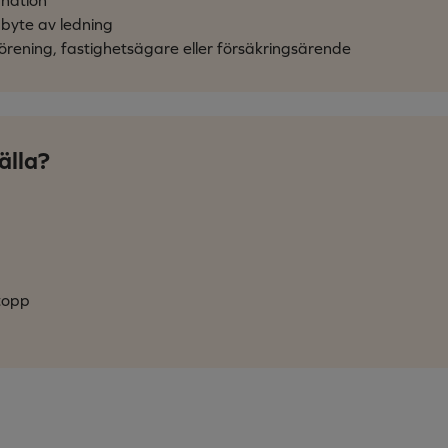
r byte av ledning
rening, fastighetsägare eller försäkringsärende
älla?
stopp