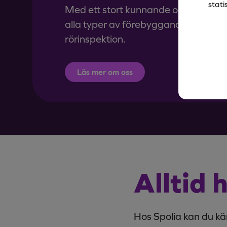
stati
Med ett stort kunnande och modern t
alla typer av förebyggande och aku
rörinspektion.
Läs mer om oss
Alltid 
Hos Spolia kan du kä