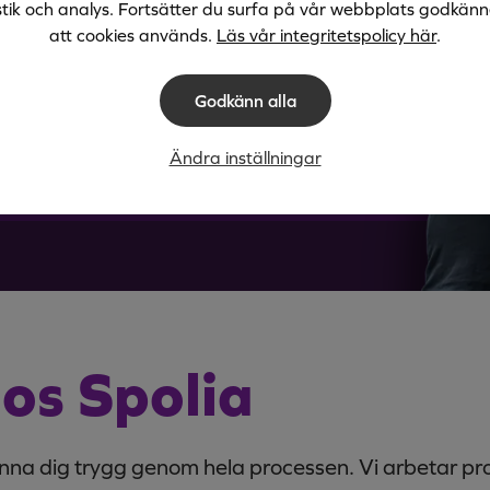
stik och analys. Fortsätter du surfa på vår webbplats godkän
eknik hjälper vi våra kunder
att cookies används.
Läs vår integritetspolicy här
.
ta åtgärder inom avlopp &
Godkänn alla
Ändra inställningar
hos Spolia
nna dig trygg genom hela processen. Vi arbetar pro