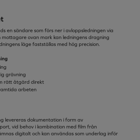
t
ds en sändare som förs ner i avloppsledningen via
 mottagare ovan mark kan ledningens dragning
edningens läge fastställas med hög precision.
ning
ring
ig grävning
 rätt åtgärd direkt
framtida arbeten
g
ing levereras dokumentation i form av
port, vid behov i kombination med film från
 lämnas digitalt och kan användas som underlag inför