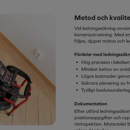
Metod och kvalite
Vid ledningssökning använ
kamerautrustning. Med en
följas, djupet mätas och l
Fördelar med ledningssök
Hög precision i lokalise
Minskat behov av onöd
Lägre kostnader genom
Säkrare planering av 
Tydligt beslutsunderla
Dokumentation
Efter utförd ledningssökn
positionsuppgifter och rap
rörinspektion. Materialet