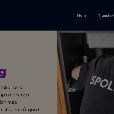
Hem
Tjänster
g
 lokalisera
up i mark och
tion med
fristående åtgärd