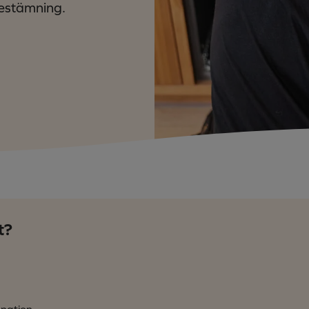
bestämning.
t?
gnation