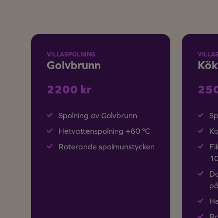
VILLASPOLNING
VILLA
Golvbrunn
Kök
2200 kr
250
Spolning av Golvbrunn
Sp
Hetvattenspolning +60 °C
Ko
Roterande spolmunstycken
Fi
1
Do
på
He
Ro